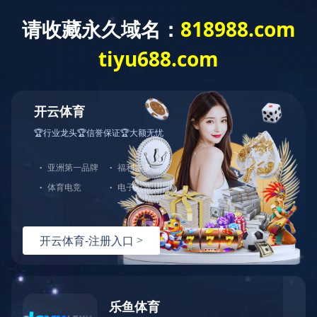
欢迎来到
开云官方网页版
的官方网站！
PRODUCT
产品分类
TSJA、TDJA系列油浸式调压器