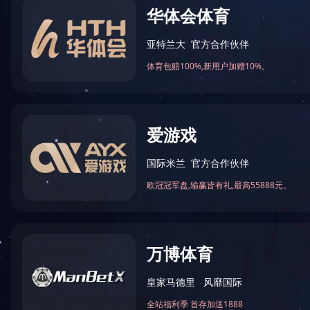
COMMERCIAL NETWORK
销售网点