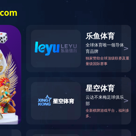
设为主页
添加收藏
地址导航
闻中心
销售网点
开云(中国)